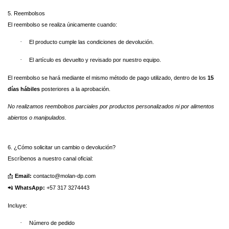
5. Reembolsos
El reembolso se realiza únicamente cuando:
·
El producto cumple las condiciones de devolución.
·
El artículo es devuelto y revisado por nuestro equipo.
El reembolso se hará mediante el mismo método de pago utilizado, dentro de los
15
días hábiles
posteriores a la aprobación.
No realizamos reembolsos parciales por productos personalizados ni por alimentos
abiertos o manipulados.
6. ¿Cómo solicitar un cambio o devolución?
Escríbenos a nuestro canal oficial:
Email:
contacto@molan-dp.com
📩
WhatsApp:
+57 317 3274443
📲
Incluye:
·
Número de pedido