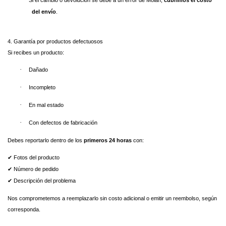
Si el cambio o devolución se debe a un error de Molan,
cubrimos el costo
del envío
.
4. Garantía por productos defectuosos
Si recibes un producto:
·
Dañado
·
Incompleto
·
En mal estado
·
Con defectos de fabricación
Debes reportarlo dentro de los
primeros 24 horas
con:
Fotos del producto
✔
Número de pedido
✔
Descripción del problema
✔
Nos comprometemos a reemplazarlo sin costo adicional o emitir un reembolso, según
corresponda.